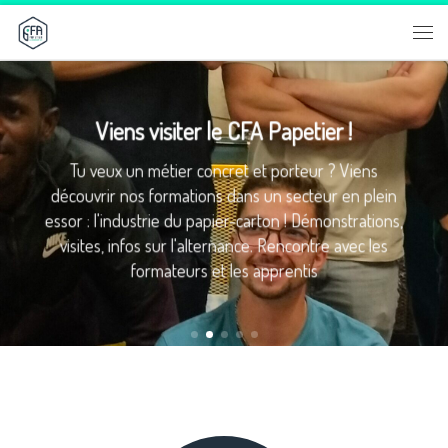
Passer au contenu
Me
Viens visiter le CFA Papetier !
Tu veux un métier concret et porteur ? Viens
découvrir nos formations dans un secteur en plein
essor : l'industrie du papier-carton ! Démonstrations,
visites, infos sur l'alternance. Rencontre avec les
formateurs et les apprentis