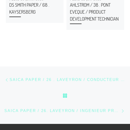
DS SMITH PAPER / 68 .
AHLSTROM / 38 . PONT
KAYSERSBERG
EVEQUE / PRODUCT
DEVELOPMENT TECHNICIAN
Parcourir les articles
Article précédent
SAICA PAPER / 26 . LAVEYRON / CONDUCTEUR – SECHEUR DE MACHINE A PAPIER
RETOUR À LA LISTE DES
Ar
SAICA PAPER / 26. LAVEYRON / INGENIEUR PROJET INDUSTRIEL