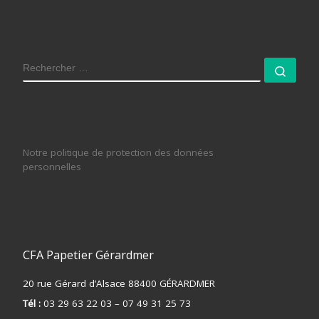
RECHERCHER
Rech
Notre politique de protection des données
personnelles
CFA Papetier Gérardmer
20 rue Gérard d’Alsace 88400 GÉRARDMER
Tél :
03 29 63 22 03 – 07 49 31 25 73