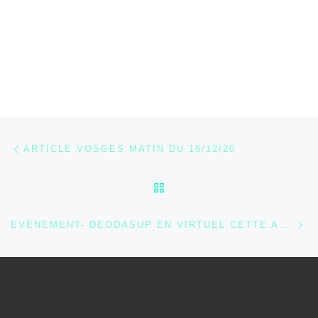
Parcourir les articles
Article précédent
ARTICLE VOSGES MATIN DU 18/12/20
RETOUR À LA LISTE DES
Ar
EVÈNEMENT- DEODASUP EN VIRTUEL CETTE ANNÉE