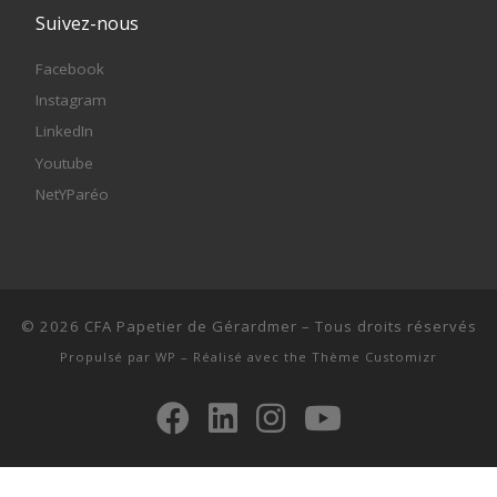
Suivez-nous
Facebook
Instagram
LinkedIn
Youtube
NetYParéo
© 2026
CFA Papetier de Gérardmer
– Tous droits réservés
Propulsé par
WP
– Réalisé avec the
Thème Customizr