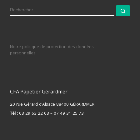
RECHERCHER
Rech
Notre politique de protection des données
personnelles
CFA Papetier Gérardmer
20 rue Gérard d’Alsace 88400 GÉRARDMER
Tél :
03 29 63 22 03 – 07 49 31 25 73