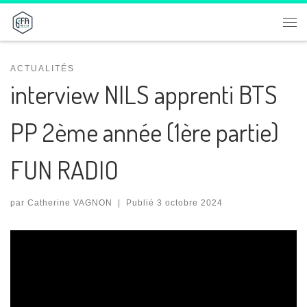
Passer au contenu
Me
ACTUALITÉS
interview NILS apprenti BTS
PP 2ème année (1ère partie)
FUN RADIO
par
Catherine VAGNON
|
Publié
3 octobre 2024