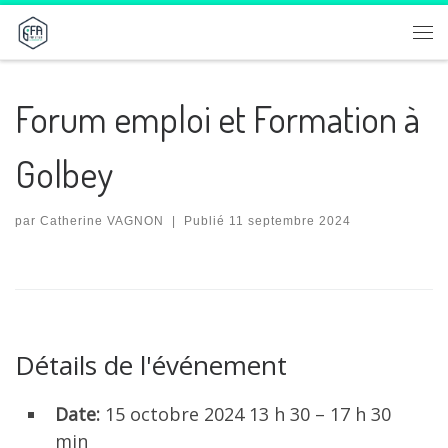
Passer au contenu
Me
Forum emploi et Formation à
Golbey
par
Catherine VAGNON
|
Publié
11 septembre 2024
Détails de l'événement
Date:
15 octobre 2024 13 h 30
–
17 h 30
min