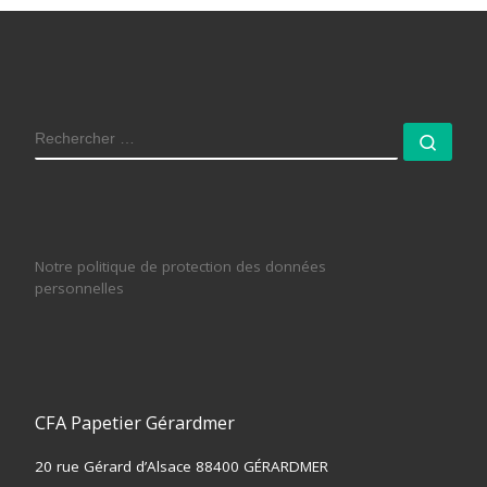
RECHERCHER
Rech
Notre politique de protection des données
personnelles
CFA Papetier Gérardmer
20 rue Gérard d’Alsace 88400 GÉRARDMER