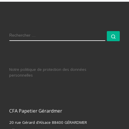
RECHERCHER
Rech
Notre politique de protection des données
personnelles
CFA Papetier Gérardmer
20 rue Gérard d’Alsace 88400 GÉRARDMER