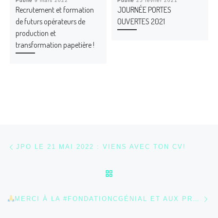
Publié
9 mars 2022
Publié
25 février 2021
Recrutement et formation
JOURNÉE PORTES
de futurs opérateurs de
OUVERTES 2021
production et
transformation papetière !
Parcourir les articles
Article précédent
JPO LE 21 MAI 2022 : VIENS AVEC TON CV!
RETOUR À LA LISTE DES
Ar
MERCI À LA #FONDATIONCGÉNIAL ET AUX PROFESSEURS ALSACIENS ET VOSGIENS